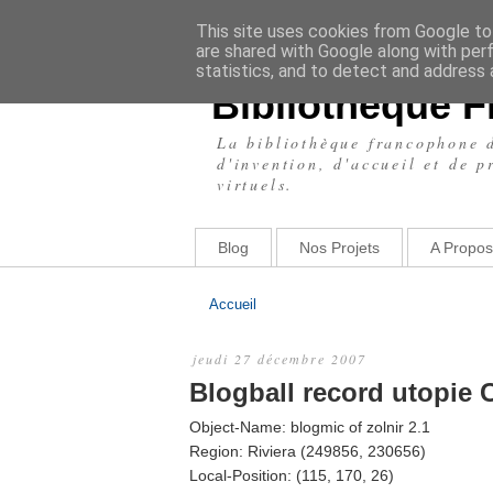
This site uses cookies from Google to 
are shared with Google along with per
statistics, and to detect and address 
Bibliothèque 
La bibliothèque francophone d
d'invention, d'accueil et de 
virtuels.
Blog
Nos Projets
A Propos
Accueil
jeudi 27 décembre 2007
Blogball record utopie C
Object-Name: blogmic of zolnir 2.1
Region: Riviera (249856, 230656)
Local-Position: (115, 170, 26)