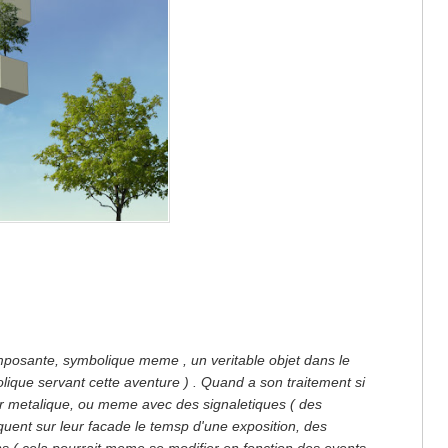
 imposante, symbolique meme , un veritable objet dans le
lique servant cette aventure ) . Quand a son traitement si
ner metalique, ou meme avec des signaletiques ( des
ent sur leur facade le temsp d'une exposition, des
 ( cela pourrait meme se modifier en fonction des events