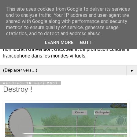
This site uses cookies from Google to deliver its services
Bibliothèque Francophone
and to analyze traffic. Your IP address and user-agent are
shared with Google along with performance and security
du metavers
metrics to ensure quality of service, generate usage
statistics, and to detect and address abuse.
La bibliothèque francophone du metavers est un projet à but
LEARN MORE
GOT IT
non lucratif d'invention, d'accueil et de promotion culturelle
francophone dans les mondes virtuels.
▼
vendredi 16 mars 2007
Destroy !