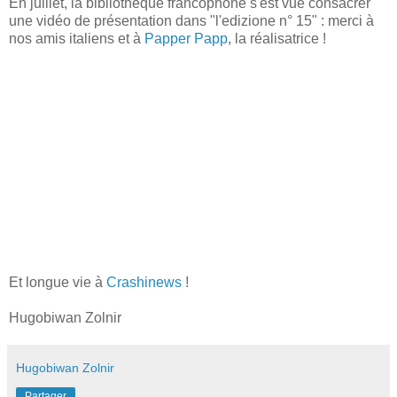
En juillet, la bibliothèque francophone s'est vue consacrer
une vidéo de présentation dans "l'edizione n° 15" : merci à
nos amis italiens et à
Papper Papp
, la réalisatrice !
Et longue vie à
Crashinews
!
Hugobiwan Zolnir
Hugobiwan Zolnir
Partager