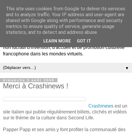
This site uses cookies from Google to deliver its services
Bibliothèque Francophone
and to analyze traffic. Your IP address and user-agent are
shared with Google along with performance and security
du metavers
metrics to ensure quality of service, generate usage
statistics, and to detect and address abuse.
La bibliothèque francophone du metavers est un projet à but
LEARN MORE
GOT IT
non lucratif d'invention, d'accueil et de promotion culturelle
francophone dans les mondes virtuels.
▼
dimanche 3 août 2008
Merci à Crashinews !
Crashinews
est un
site italien qui publie régulièrement billets, clichés et vidéos
sur le thème de la culture dans Second Life.
Papper Papp et ses amis y font profiter la communauté des